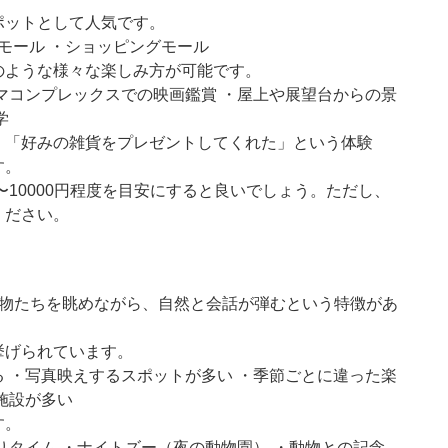
ポットとして人気です。
モール ・ショッピングモール
のような様々な楽しみ方が可能です。
マコンプレックスでの映画鑑賞 ・屋上や展望台からの景
学
」「好みの雑貨をプレゼントしてくれた」という体験
す。
〜10000円程度を目安にすると良いでしょう。ただし、
ください。
動物たちを眺めながら、自然と会話が弾むという特徴があ
挙げられています。
 ・写真映えするスポットが多い ・季節ごとに違った楽
施設が多い
す。
りタイム ・ナイトズー（夜の動物園） ・動物との記念