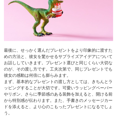
最後に、せっかく選んだプレゼントをより印象的に渡すた
めの方法と、彼女を驚かせるサプライズアイデアについて
お話ししていきます。プレゼント選びと同じくらい大切な
のが、その渡し方です。工夫次第で、同じプレゼントでも
彼女の感動は何倍にも膨らみます。
まず、基本的なプレゼントの渡し方としては、きちんとラ
ッピングすることが大切です。可愛いラッピングペーパー
やリボン、さらに季節感のある装飾を加えると、開ける前
から特別感が伝わります。また、手書きのメッセージカー
ドを添えると、より心のこもったプレゼントになるでしょ
う。