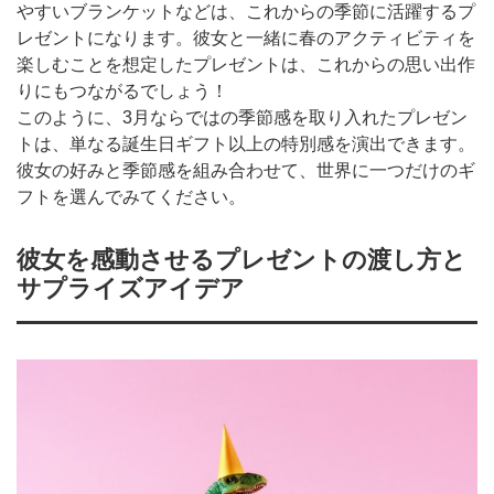
やすいブランケットなどは、これからの季節に活躍するプ
レゼントになります。彼女と一緒に春のアクティビティを
楽しむことを想定したプレゼントは、これからの思い出作
りにもつながるでしょう！
このように、3月ならではの季節感を取り入れたプレゼン
トは、単なる誕生日ギフト以上の特別感を演出できます。
彼女の好みと季節感を組み合わせて、世界に一つだけのギ
フトを選んでみてください。
彼女を感動させるプレゼントの渡し方と
サプライズアイデア