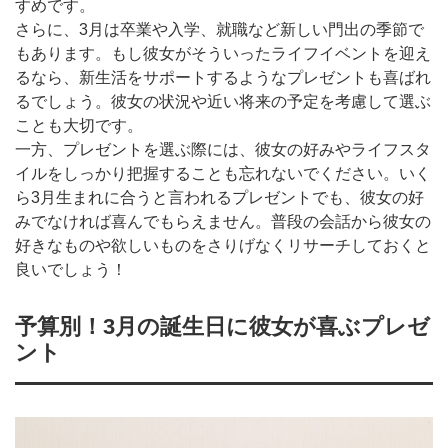
すめです。
さらに、3月は卒業や入学、就職など新しい門出の季節で
もあります。もし彼女がそういったライフイベントを迎え
るなら、新生活をサポートするようなプレゼントも喜ばれ
るでしょう。彼女の状況や近い将来の予定を考慮して選ぶ
ことも大切です。
一方、プレゼントを選ぶ際には、彼女の好みやライフスタ
イルをしっかり把握することも忘れないでください。いく
ら3月生まれに合うと言われるプレゼントでも、彼女の好
みでなければ喜んでもらえません。普段の会話から彼女の
好きなものや欲しいものをさりげなくリサーチしておくと
良いでしょう！
予算別！3月の誕生日に彼女が喜ぶプレゼ
ント