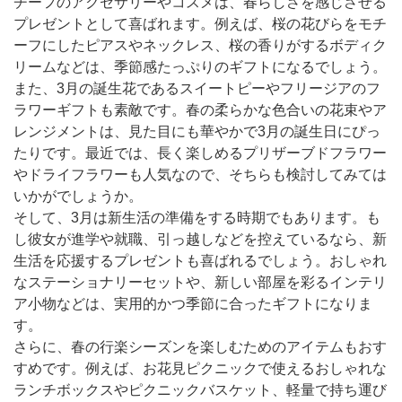
チーフのアクセサリーやコスメは、春らしさを感じさせる
プレゼントとして喜ばれます。例えば、桜の花びらをモチ
ーフにしたピアスやネックレス、桜の香りがするボディク
リームなどは、季節感たっぷりのギフトになるでしょう。
また、3月の誕生花であるスイートピーやフリージアのフ
ラワーギフトも素敵です。春の柔らかな色合いの花束やア
レンジメントは、見た目にも華やかで3月の誕生日にぴっ
たりです。最近では、長く楽しめるプリザーブドフラワー
やドライフラワーも人気なので、そちらも検討してみては
いかがでしょうか。
そして、3月は新生活の準備をする時期でもあります。も
し彼女が進学や就職、引っ越しなどを控えているなら、新
生活を応援するプレゼントも喜ばれるでしょう。おしゃれ
なステーショナリーセットや、新しい部屋を彩るインテリ
ア小物などは、実用的かつ季節に合ったギフトになりま
す。
さらに、春の行楽シーズンを楽しむためのアイテムもおす
すめです。例えば、お花見ピクニックで使えるおしゃれな
ランチボックスやピクニックバスケット、軽量で持ち運び