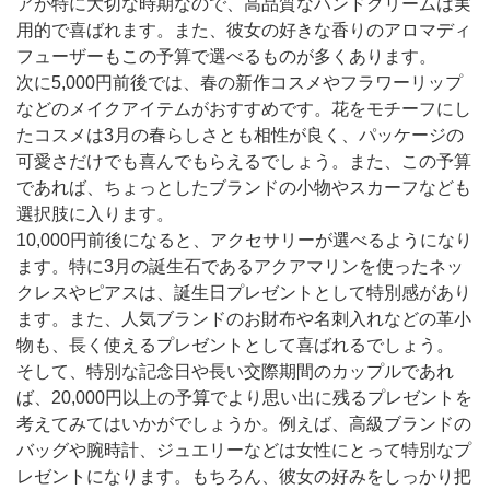
アが特に大切な時期なので、高品質なハンドクリームは実
用的で喜ばれます。また、彼女の好きな香りのアロマディ
フューザーもこの予算で選べるものが多くあります。
次に5,000円前後では、春の新作コスメやフラワーリップ
などのメイクアイテムがおすすめです。花をモチーフにし
たコスメは3月の春らしさとも相性が良く、パッケージの
可愛さだけでも喜んでもらえるでしょう。また、この予算
であれば、ちょっとしたブランドの小物やスカーフなども
選択肢に入ります。
10,000円前後になると、アクセサリーが選べるようになり
ます。特に3月の誕生石であるアクアマリンを使ったネッ
クレスやピアスは、誕生日プレゼントとして特別感があり
ます。また、人気ブランドのお財布や名刺入れなどの革小
物も、長く使えるプレゼントとして喜ばれるでしょう。
そして、特別な記念日や長い交際期間のカップルであれ
ば、20,000円以上の予算でより思い出に残るプレゼントを
考えてみてはいかがでしょうか。例えば、高級ブランドの
バッグや腕時計、ジュエリーなどは女性にとって特別なプ
レゼントになります。もちろん、彼女の好みをしっかり把