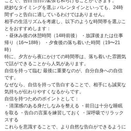
ことで、告白当日の緊張も和らげることができます。
絶妙なタイミングを選ぶ バレンタインといっても、24時
間ずっと告白に適しているわけではありません。
相手の生活リズムを考慮し、以下のような時間帯を選ぶこ
とをおすすめします：
・昼休み後の休憩時間（14時前後） ・放課後または仕事
帰り（16〜18時） ・夕食後の落ち着いた時間（19〜21
時）
特に、夕方から夜にかけての時間帯は、落ち着いた雰囲気
で話ができることから人気があります。
自信を持って臨む 最後に重要なのが、自分自身への自信
です。
なぜなら、自信を持って告白することで、相手にも誠実な
気持ちが伝わりやすくなるからです。
自信を持つためのポイントとして：
・清潔感のある身だしなみを整える ・前日は十分な睡眠
を取る ・告白の言葉を練習しておく ・深呼吸でリラック
スする
これらを意識することで、より自然な告白ができるように