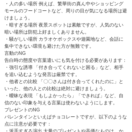
・人の多い場所 例えば、繁華街の真ん中やショッピング
モールのフードコートなど、周りの目が気になる場所は避
けましょう。
・暗すぎる場所 夜景スポットは素敵ですが、人気のない
暗い場所は防犯上好ましくありません。
・騒がしい場所 カラオケボックスや遊園地など、会話に
集中できない環境も避けた方が無難です。
言動のNG
告白時の態度や言葉遣いにも気を付ける必要があります：
・強引な誘導 「付き合ってくれないと困る」など、相手
を追い込むような発言は厳禁です。
・他者との比較 「〇〇さんは付き合ってくれたのに」と
いった、他の人との比較は絶対に避けましょう。
・曖昧な表現 「もしよかったら」「できれば」など、自
信のない印象を与える言葉は使わないようにします。
プレゼントのNG
バレンタインといえばチョコレートですが、以下のような
点に注意が必要です：
・派手すぎる演出 大量のプレゼントや高価なものは、か