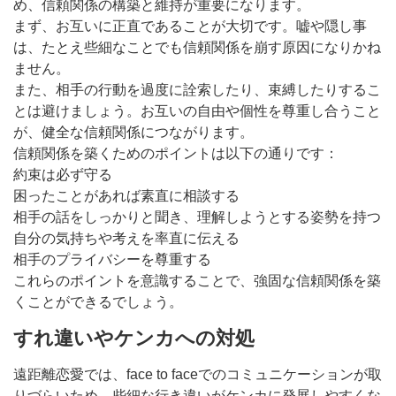
め、信頼関係の構築と維持が重要になります。
まず、お互いに正直であることが大切です。嘘や隠し事
は、たとえ些細なことでも信頼関係を崩す原因になりかね
ません。
また、相手の行動を過度に詮索したり、束縛したりするこ
とは避けましょう。お互いの自由や個性を尊重し合うこと
が、健全な信頼関係につながります。
信頼関係を築くためのポイントは以下の通りです：
約束は必ず守る
困ったことがあれば素直に相談する
相手の話をしっかりと聞き、理解しようとする姿勢を持つ
自分の気持ちや考えを率直に伝える
相手のプライバシーを尊重する
これらのポイントを意識することで、強固な信頼関係を築
くことができるでしょう。
すれ違いやケンカへの対処
遠距離恋愛では、face to faceでのコミュニケーションが取
りづらいため、些細な行き違いがケンカに発展しやすくな