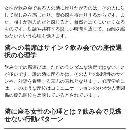
女性が飲み会である人の隣に座りたがるのは、その人に対
して親しみを感じたり、安心感を得たりするからです。ま
た、相手が魅力的だと感じると、自然と近くにいたくなる
ものです。対話や共有する楽しい時間を通じて、距離を縮
めたいという心理も働きます。
隣への着席はサイン？飲み会での座位選
択の心理学
飲み会での席選びは、ただのランダムな決定ではないこと
が多いです。誰の隣に座るかは、その人との関係性のサイ
ンや、対話を希望する意志の表れとなります。心理学的に
は、このような座位はコミュニケーションの欲求や人間関
係の優先順位を反映しているとされています。
隣に座る女性の心理とは？飲み会で見逃
せない行動パターン