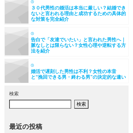
３０代男性の婚活は本当に厳しい？結婚でき
ないと言われる理由と成功するための具体的
な対策を完全紹介
告白で「友達でいたい」と言われた男性へ｜
脈なしとは限らない？女性心理や逆転する方
法を紹介
婚活で遅刻した男性は不利？女性の本音
と“挽回できる男・終わる男”の決定的な違い
検索
検索
最近の投稿