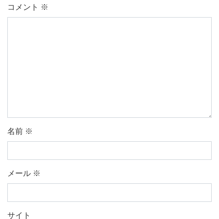
コメント
※
名前
※
メール
※
サイト