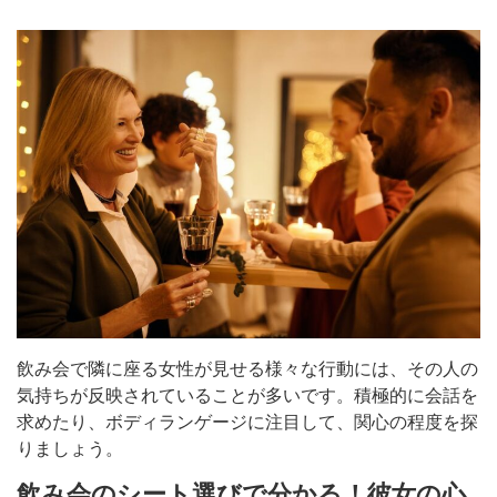
飲み会で隣に座る女性が見せる様々な行動には、その人の
気持ちが反映されていることが多いです。積極的に会話を
求めたり、ボディランゲージに注目して、関心の程度を探
りましょう。
飲み会のシート選びで分かる！彼女の心