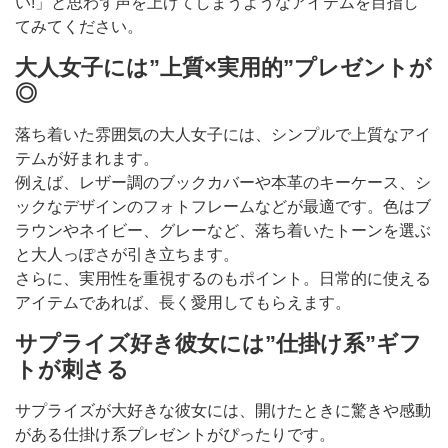
い!」と思わず声を上げてしまうようなアイテムを目指し
てみてください。
大人女子には”上質×実用的”プレゼントが
◎
落ち着いた雰囲気の大人女子には、シンプルで上質なアイ
テムが好まれます。
例えば、レザー調のブックカバーや本革のキーケース、シ
ックなデザインのフォトフレームなどが最適です。色はブ
ラウンやネイビー、グレーなど、落ち着いたトーンを選ぶ
と大人っぽさが引き立ちます。
さらに、実用性を重視するのもポイント。日常的に使える
アイテムであれば、長く愛用してもらえます。
サプライズ好き彼女には”仕掛け系”ギフ
トが刺さる
サプライズが大好きな彼女には、開けたときに驚きや感動
がある仕掛け系プレゼントがぴったりです。