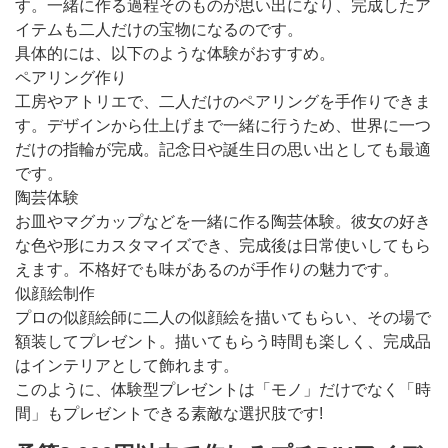
す。一緒に作る過程そのものが思い出になり、完成したア
イテムも二人だけの宝物になるのです。
具体的には、以下のような体験がおすすめ。
ペアリング作り
工房やアトリエで、二人だけのペアリングを手作りできま
す。デザインから仕上げまで一緒に行うため、世界に一つ
だけの指輪が完成。記念日や誕生日の思い出としても最適
です。
陶芸体験
お皿やマグカップなどを一緒に作る陶芸体験。彼女の好き
な色や形にカスタマイズでき、完成後は日常使いしてもら
えます。不格好でも味があるのが手作りの魅力です。
似顔絵制作
プロの似顔絵師に二人の似顔絵を描いてもらい、その場で
額装してプレゼント。描いてもらう時間も楽しく、完成品
はインテリアとして飾れます。
このように、体験型プレゼントは「モノ」だけでなく「時
間」もプレゼントできる素敵な選択肢です!