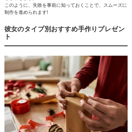
このように、失敗を事前に知っておくことで、スムーズに
制作を進められます!
彼女のタイプ別おすすめ手作りプレゼン
ト