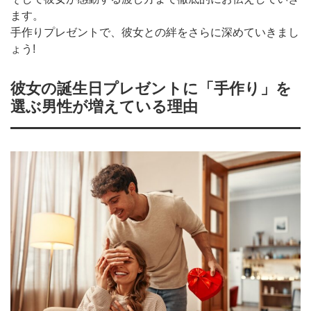
ます。
手作りプレゼントで、彼女との絆をさらに深めていきまし
ょう!
彼女の誕生日プレゼントに「手作り」を
選ぶ男性が増えている理由