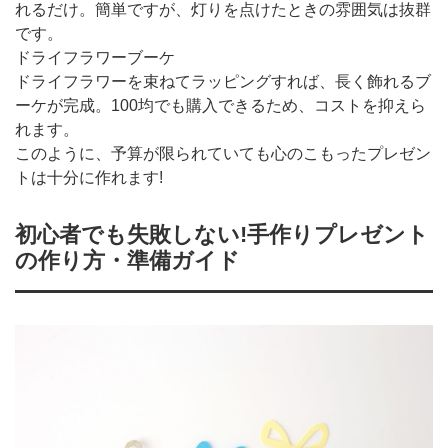
れるだけ。簡単ですが、灯りを点けたときの雰囲気は抜群
です。
ドライフラワーブーケ
ドライフラワーを束ねてラッピングすれば、長く飾れるブ
ーケが完成。100均でも購入できるため、コストを抑えら
れます。
このように、予算が限られていても心のこもったプレゼン
トは十分に作れます!
初心者でも失敗しない!手作りプレゼント
の作り方・準備ガイド