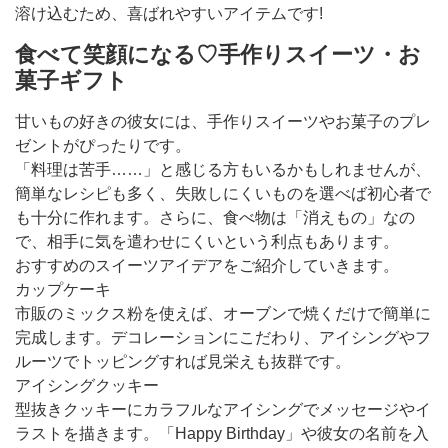
溶け込むため、喜ばれやすいアイテムです!
食べて笑顔になる♡手作りスイーツ・お
菓子ギフト
甘いもの好きの彼女には、手作りスイーツやお菓子のプレ
ゼントがぴったりです。
「料理は苦手……」と感じる方もいるかもしれませんが、
簡単なレシピも多く、失敗しにくいものを選べば初心者で
も十分に作れます。さらに、食べ物は「消えもの」なの
で、相手に気を遣わせにくいという利点もあります。
おすすめのスイーツアイデアをご紹介していきます。
カップケーキ
市販のミックス粉を使えば、オーブンで焼くだけで簡単に
完成します。デコレーションにこだわり、アイシングやフ
ルーツでトッピングすれば見栄えも抜群です。
アイシングクッキー
型抜きクッキーにカラフルなアイシングでメッセージやイ
ラストを描きます。「Happy Birthday」や彼女の名前を入