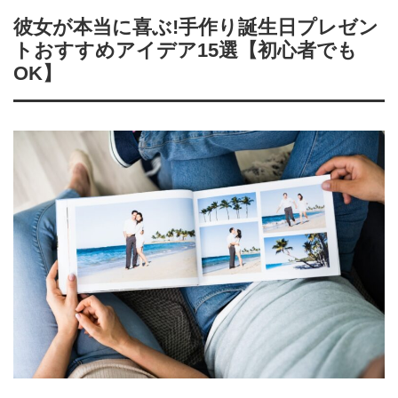
彼女が本当に喜ぶ!手作り誕生日プレゼン
トおすすめアイデア15選【初心者でも
OK】