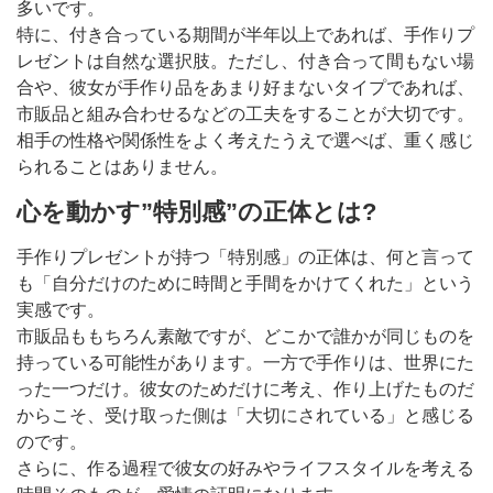
多いです。
特に、付き合っている期間が半年以上であれば、手作りプ
レゼントは自然な選択肢。ただし、付き合って間もない場
合や、彼女が手作り品をあまり好まないタイプであれば、
市販品と組み合わせるなどの工夫をすることが大切です。
相手の性格や関係性をよく考えたうえで選べば、重く感じ
られることはありません。
心を動かす”特別感”の正体とは?
手作りプレゼントが持つ「特別感」の正体は、何と言って
も「自分だけのために時間と手間をかけてくれた」という
実感です。
市販品ももちろん素敵ですが、どこかで誰かが同じものを
持っている可能性があります。一方で手作りは、世界にた
った一つだけ。彼女のためだけに考え、作り上げたものだ
からこそ、受け取った側は「大切にされている」と感じる
のです。
さらに、作る過程で彼女の好みやライフスタイルを考える