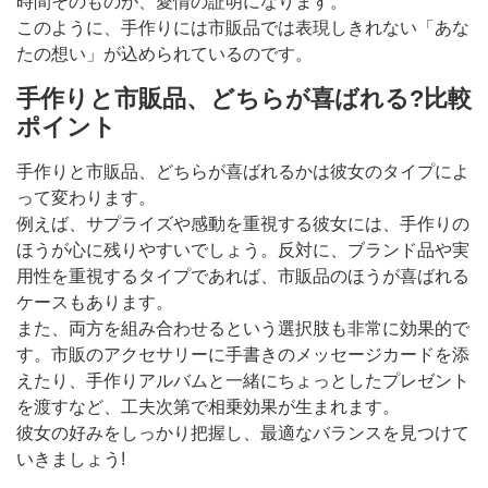
時間そのものが、愛情の証明になります。
このように、手作りには市販品では表現しきれない「あな
たの想い」が込められているのです。
手作りと市販品、どちらが喜ばれる?比較
ポイント
手作りと市販品、どちらが喜ばれるかは彼女のタイプによ
って変わります。
例えば、サプライズや感動を重視する彼女には、手作りの
ほうが心に残りやすいでしょう。反対に、ブランド品や実
用性を重視するタイプであれば、市販品のほうが喜ばれる
ケースもあります。
また、両方を組み合わせるという選択肢も非常に効果的で
す。市販のアクセサリーに手書きのメッセージカードを添
えたり、手作りアルバムと一緒にちょっとしたプレゼント
を渡すなど、工夫次第で相乗効果が生まれます。
彼女の好みをしっかり把握し、最適なバランスを見つけて
いきましょう!