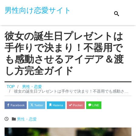
男性向け恋愛サイト
彼女の誕生日プレゼントは
手作りで決まり！不器用で
も感動させるアイデア＆渡
し方完全ガイド
TOP
男性・恋愛
彼女の誕生日プレゼントは手作りで決まり！不器用でも感動させるアイデア＆渡し方完全ガイド
Facebook
Twitter
Hatena
Pocket
LINE
男性・恋愛