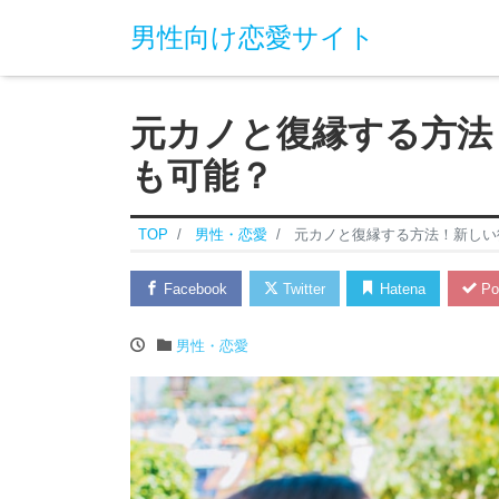
男性向け恋愛サイト
元カノと復縁する方法
も可能？
TOP
男性・恋愛
元カノと復縁する方法！新しい
Facebook
Twitter
Hatena
Po
男性・恋愛