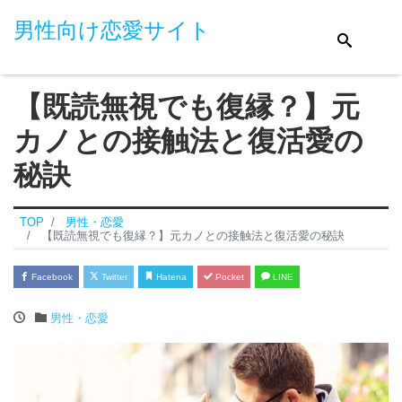
男性向け恋愛サイト
【既読無視でも復縁？】元
カノとの接触法と復活愛の
秘訣
TOP
男性・恋愛
【既読無視でも復縁？】元カノとの接触法と復活愛の秘訣
Facebook
Twitter
Hatena
Pocket
LINE
男性・恋愛