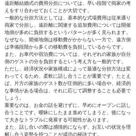
遠距離結婚式の費用分担については、早い段階で両家の考
えをすり合わせておくことが大切です。
一般的な分担方法としては、基本的な式場費用は従来通り
両家で分担し、遠距離に関連する追加費用については開催
地側が多めに負担するというパターンが多く見られます。
なぜなら、開催地側は移動費がかからない一方で、遠方側
は準備段階から多くの移動費を負担しているからです。
また、お車代や宿泊費については、それぞれの家族が自分
側のゲストの分を負担するという考え方も一般的です。
ただし、経済状況や家族構成によって最適な分担方法は変
わってくるため、柔軟に話し合うことが重要です。たとえ
ば、片方の家族のゲスト数が圧倒的に多い場合や、経済的
な事情がある場合は、それに応じて調整することも必要で
しょう。
重要なのは、お金の話を避けずに、早めにオープンに話し
合うことです。曖昧にしたまま進めてしまうと、後になっ
て大きなトラブルに発展する可能性があります。
また、話し合いの際は感情的にならず、お互いの状況を理
解し合う姿勢を持つことが成功の秘訣です。