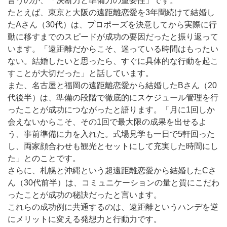
言うのが、「決断力と準備力の重要性」です。
たとえば、東京と大阪の遠距離恋愛を3年間続けて結婚し
たAさん（30代）は、プロポーズを決意してから実際に行
動に移すまでのスピードが成功の要因だったと振り返って
います。「遠距離だからこそ、迷っている時間はもったい
ない。結婚したいと思ったら、すぐに具体的な行動を起こ
すことが大切だった」と話しています。
また、名古屋と福岡の遠距離恋愛から結婚したBさん（20
代後半）は、準備の段階で徹底的にスケジュール管理を行
ったことが成功につながったと語ります。「月に1回しか
会えないからこそ、その1回で最大限の成果を出せるよ
う、事前準備に力を入れた。式場見学も一日で5軒回った
し、両家顔合わせも観光とセットにして充実した時間にし
た」とのことです。
さらに、札幌と沖縄という超遠距離恋愛から結婚したCさ
ん（30代前半）は、コミュニケーションの量と質にこだわ
ったことが成功の秘訣だったと言います。
これらの成功例に共通するのは、遠距離というハンデを逆
にメリットに変える発想力と行動力です。