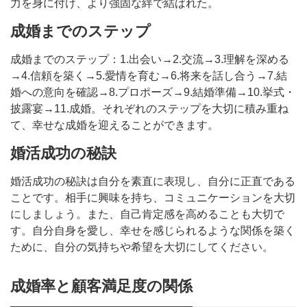
力を身に付け、より強固な絆で結ばれた。
成婚までのステップ
成婚までのステップ：1.出会い→2.交流→3.理解を深める
→4.信頼を築く→5.愛情を育む→6.将来を話し合う→7.結
婚への意向を確認→8.プロポーズ→9.結婚準備→10.挙式・
披露宴→11.成婚。それぞれのステップを大切に積み重ね
て、幸せな成婚を迎えることができます。
婚活成功の秘訣
婚活成功の秘訣は自分を素直に表現し、自分に正直である
ことです。相手に興味を持ち、コミュニケーションを大切
にしましょう。また、自己肯定感を高めることも大切で
す。自分自身を愛し、幸せを感じられるような関係を築く
ために、自分の気持ちや希望を大切にしてください。
成婚率と顧客満足度の関係