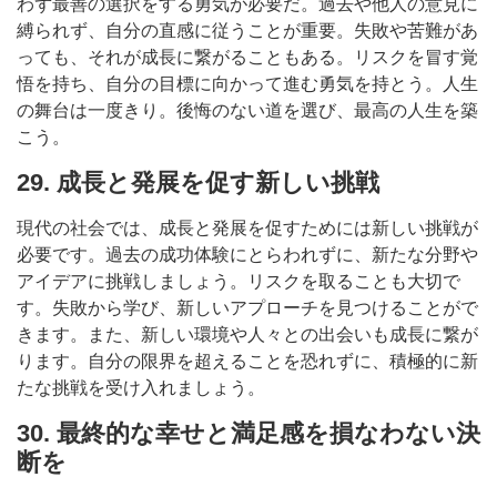
わず最善の選択をする勇気が必要だ。過去や他人の意見に
縛られず、自分の直感に従うことが重要。失敗や苦難があ
っても、それが成長に繋がることもある。リスクを冒す覚
悟を持ち、自分の目標に向かって進む勇気を持とう。人生
の舞台は一度きり。後悔のない道を選び、最高の人生を築
こう。
29. 成長と発展を促す新しい挑戦
現代の社会では、成長と発展を促すためには新しい挑戦が
必要です。過去の成功体験にとらわれずに、新たな分野や
アイデアに挑戦しましょう。リスクを取ることも大切で
す。失敗から学び、新しいアプローチを見つけることがで
きます。また、新しい環境や人々との出会いも成長に繋が
ります。自分の限界を超えることを恐れずに、積極的に新
たな挑戦を受け入れましょう。
30. 最終的な幸せと満足感を損なわない決
断を