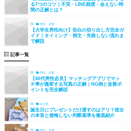
る7つのコツ｜不安・LINE頻度・会えない時
間の正解とは？
男性・恋愛
【大学生男性向け】告白の切り出し方完全ガ
イド｜タイミング・例文・失敗しない流れま
で解説
記事一覧
男性・恋愛
【40代男性必見】マッチングアプリでマッ
チ率が激変する写真の正解｜NG例と改善ポ
イントを完全解説
未分類
誕生日にプレゼントだけ渡すのはアリ？彼女
の本音と後悔しない判断基準を徹底紹介
男性・恋愛