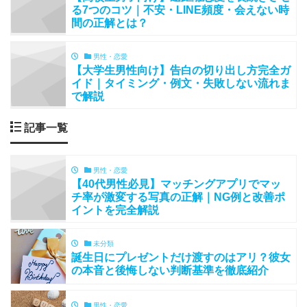
る7つのコツ｜不安・LINE頻度・会えない時
間の正解とは？
男性・恋愛
【大学生男性向け】告白の切り出し方完全ガ
イド｜タイミング・例文・失敗しない流れま
で解説
記事一覧
男性・恋愛
【40代男性必見】マッチングアプリでマッ
チ率が激変する写真の正解｜NG例と改善ポ
イントを完全解説
未分類
誕生日にプレゼントだけ渡すのはアリ？彼女
の本音と後悔しない判断基準を徹底紹介
男性・恋愛